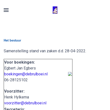
Het bestuur
Samenstelling stand van zaken d.d. 28-04-2022.
Voor boekingen:
Egbert Jan Egbers
boekingen@debrulboei.nl
06-28125102
Voorzitter:
Henk Hylkema
voorzitter@debrulboei.nl
Secretaris: